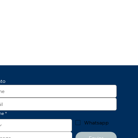
ato
ne
*
Whatsapp
Enviar