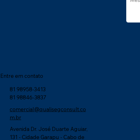
Entre em contato
81 98958-3413
81 98846-3837
comercial@qualisegconsult.co
m.br
Avenida Dr. José Duarte Aguiar,
131 - Cidade Garapu - Cabo de