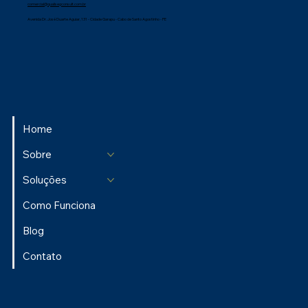
comercial@qualisegconsult.com.br
Avenida Dr. José Duarte Aguiar, 131 - Cidade Garapu - Cabo de Santo Agostinho - PE
Home
Sobre
Soluções
Como Funciona
Blog
Contato