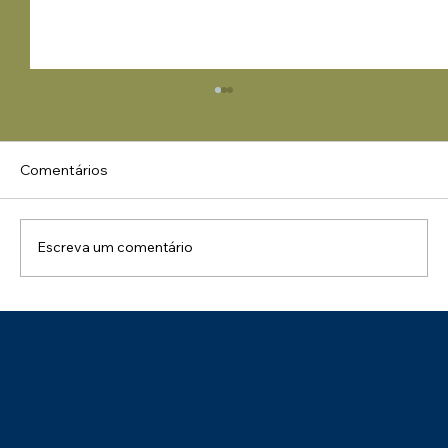
Comentários
Escreva um comentário
Uma Manhã de Conhecimento e
Integração: Palestra NR 01 – Impactos
na Gestão de Pessoas