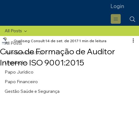
Login
All Posts
Qualiseg Consult
14 de set. de 2017
1 min de leitura
All Posts
Curso de Formação de Auditor
Novidades em SGI
Interno ISO 9001:2015
Legislação
Papo Jurídico
Papo Financeiro
Gestão Saúde e Segurança