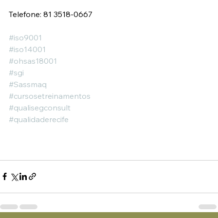
Telefone: 81 3518-0667
#iso9001
#iso14001
#ohsas18001
#sgi
#Sassmaq
#cursosetreinamentos
#qualisegconsult
#qualidaderecife