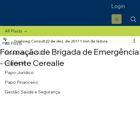
Login
All Posts
Qualiseg Consult
22 de dez. de 2017
1 min de leitura
All Posts
Formação de Brigada de Emergência
Novidades em SGI
- Cliente Cerealle
Legislação
Papo Jurídico
Papo Financeiro
Gestão Saúde e Segurança