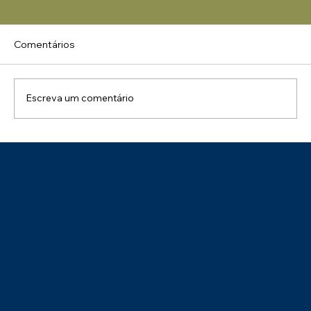
Comentários
Escreva um comentário
Uma Manhã de Conhecimento e
Integração: Palestra NR 01 – Impactos
na Gestão de Pessoas