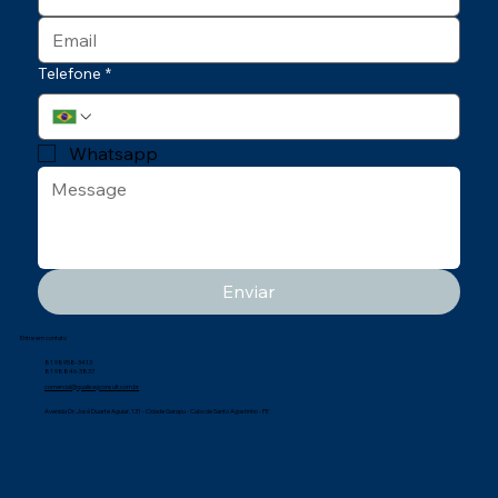
Telefone
*
Whatsapp
Enviar
Entre em contato
81 98958-3413
81 98846-3837
comercial@qualisegconsult.com.br
Avenida Dr. José Duarte Aguiar, 131 - Cidade Garapu - Cabo de Santo Agostinho - PE