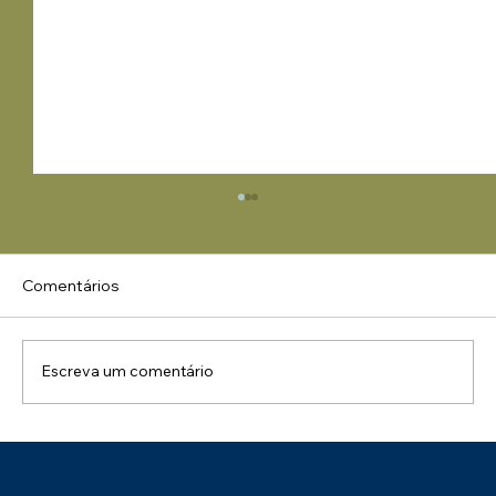
Comentários
Escreva um comentário
Uma Manhã de Conhecimento e
Integração: Palestra NR 01 – Impactos