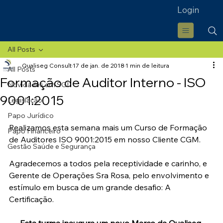
Login
All Posts
Qualiseg Consult
17 de jan. de 2018
1 min de leitura
All Posts
Formação de Auditor Interno - ISO
Novidades em SGI
9001:2015
Legislação
Papo Jurídico
Realizamos esta semana mais um Curso de Formação 
Papo Financeiro
de Auditores ISO 9001:2015 em nosso Cliente CGM.
Gestão Saúde e Segurança
Agradecemos a todos pela receptividade e carinho, e 
Gerente de Operações Sra Rosa, pelo envolvimento e 
estímulo em busca de um grande desafio: A 
Certificação.
Esta turma inaugura um novo Marco da Qualiseg 