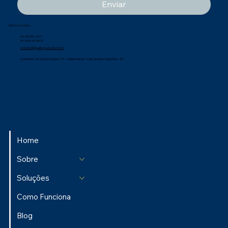
Enviar
Entre em contato
81 98958-3413
81 98846-3837
comercial@qualisegconsult.com.br
Avenida Dr. José Duarte Aguiar, 131 - Cidade Garapu - Cabo de Santo Agostinho - PE
Home
Sobre
Soluções
Como Funciona
Blog