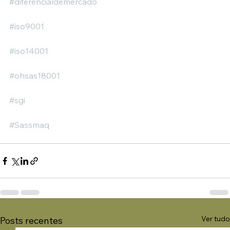
#diferencialdemercado
#iso9001
#iso14001
#ohsas18001
#sgi
#Sassmaq
Ver tudo
Posts recentes