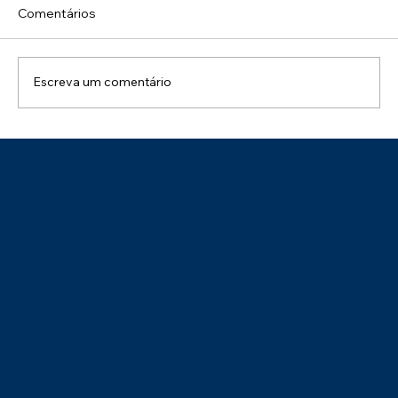
Comentários
Escreva um comentário
Parabéns ao Tecon Suape pelo Selo de
Sustentabilidade – Categoria Prata