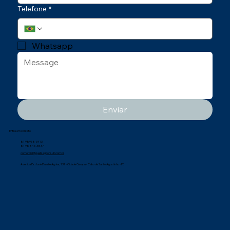
Telefone
*
Whatsapp
Enviar
Entre em contato
81 98958-3413
81 98846-3837
comercial@qualisegconsult.com.br
Avenida Dr. José Duarte Aguiar, 131 - Cidade Garapu - Cabo de Santo Agostinho - PE