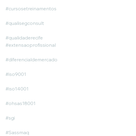
#cursosetreinamentos
#qualisegconsult
#qualidaderecife
#extensaoprofissional
#diferencialdemercado
#iso9001
#iso14001
#ohsas18001
#sgi
#Sassmaq