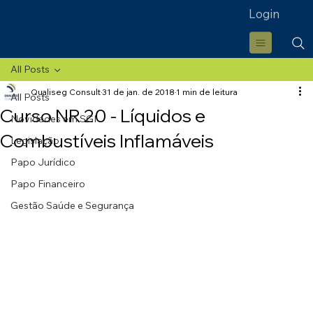
Login
All Posts
Qualiseg Consult
31 de jan. de 2018
1 min de leitura
All Posts
Curso NR 20 - Líquidos e
Novidades em SGI
Combustíveis Inflamáveis
Legislação
Papo Jurídico
Papo Financeiro
Gestão Saúde e Segurança