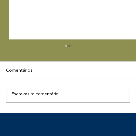
Comentários
Escreva um comentário
Uma Manhã de Conhecimento e
Integração: Palestra NR 01 – Impactos
na Gestão de Pessoas