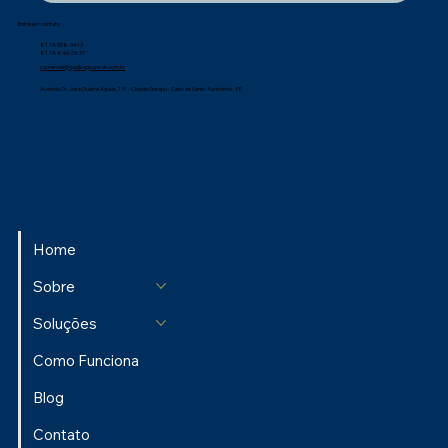
Entre em contato
81 98958-3413
81 98846-3837
comercial@qualisegconsult.com.br
Avenida Dr. José Duarte Aguiar, 131 - Cidade Garapu - Cabo de Santo Agostinho - PE
Home
Sobre
Soluções
Como Funciona
Blog
Contato