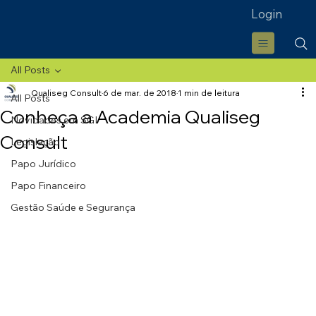
Login
All Posts
Qualiseg Consult
6 de mar. de 2018
1 min de leitura
All Posts
Conheça a Academia Qualiseg
Novidades em SGI
Consult
Legislação
Papo Jurídico
Papo Financeiro
Gestão Saúde e Segurança