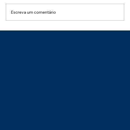
Escreva um comentário
Parabéns ao Tecon Suape pelo Selo de
Sustentabilidade – Categoria Prata