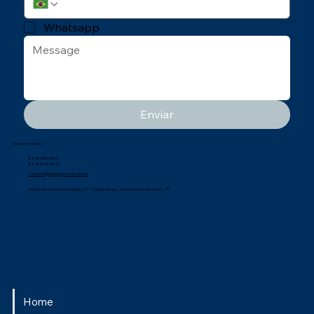
Whatsapp
Enviar
Entre em contato
81 98958-3413
81 98846-3837
comercial@qualisegconsult.com.br
Avenida Dr. José Duarte Aguiar, 131 - Cidade Garapu - Cabo de Santo Agostinho - PE
Home