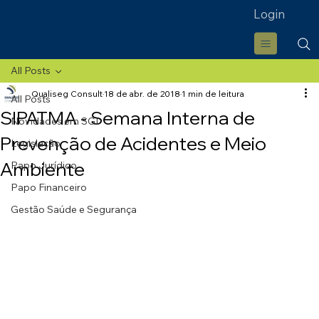
Login
All Posts
Qualiseg Consult
18 de abr. de 2018
1 min de leitura
All Posts
SIPATMA - Semana Interna de
Novidades em SGI
Prevenção de Acidentes e Meio
Legislação
Ambiente
Papo Jurídico
Papo Financeiro
Gestão Saúde e Segurança