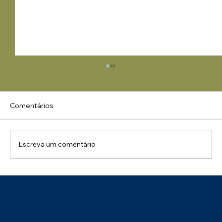
Comentários
Escreva um comentário
Parabéns ao Tecon Suape pelo Selo de
Sustentabilidade – Categoria Prata