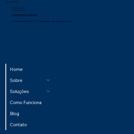
Entre em contato
81 98958-3413
81 98846-3837
comercial@qualisegconsult.com.br
Avenida Dr. José Duarte Aguiar, 131 - Cidade Garapu - Cabo de Santo Agostinho - PE
Home
Sobre
Soluções
Como Funciona
Blog
Contato