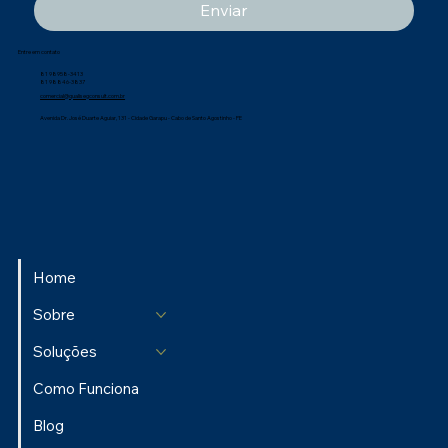
Enviar
Entre em contato
81 98958-3413
81 98846-3837
comercial@qualisegconsult.com.br
Avenida Dr. José Duarte Aguiar, 131 - Cidade Garapu - Cabo de Santo Agostinho - PE
Home
Sobre
Soluções
Como Funciona
Blog