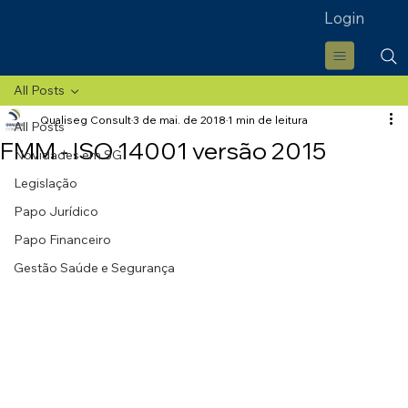
Login
All Posts
Qualiseg Consult
3 de mai. de 2018
1 min de leitura
All Posts
FMM - ISO 14001 versão 2015
Novidades em SGI
Legislação
Papo Jurídico
Papo Financeiro
Gestão Saúde e Segurança