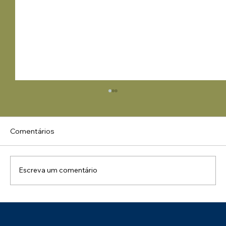
Comentários
Escreva um comentário
Uma Manhã de Conhecimento e
Integração: Palestra NR 01 – Impactos