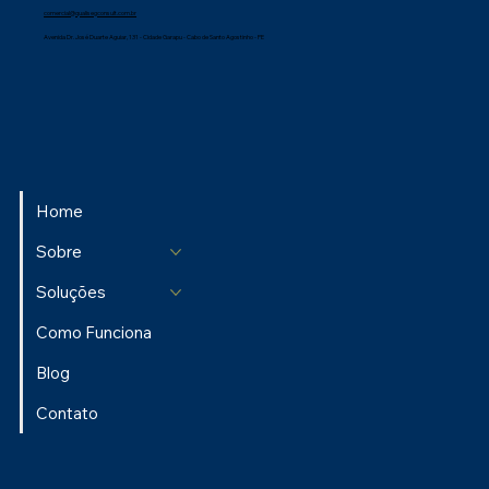
comercial@qualisegconsult.com.br
Avenida Dr. José Duarte Aguiar, 131 - Cidade Garapu - Cabo de Santo Agostinho - PE
Home
Sobre
Soluções
Como Funciona
Blog
Contato