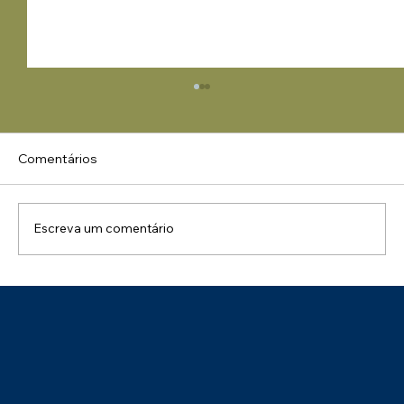
Comentários
Escreva um comentário
Parabéns ao Tecon Suape pelo Selo de
Sustentabilidade – Categoria Prata