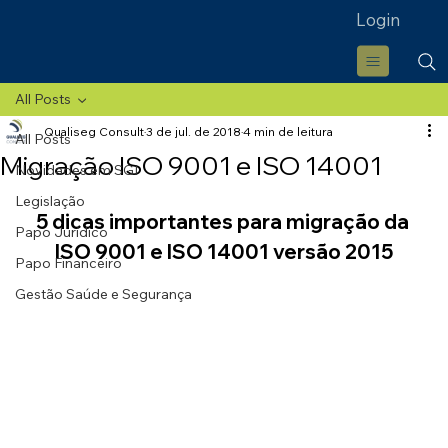
Login
All Posts
Qualiseg Consult
3 de jul. de 2018
4 min de leitura
All Posts
Migração ISO 9001 e ISO 14001
Novidades em SGI
Legislação
5 dicas importantes para migração da 
Papo Jurídico
ISO 9001 e ISO 14001 versão 2015
Papo Financeiro
Gestão Saúde e Segurança