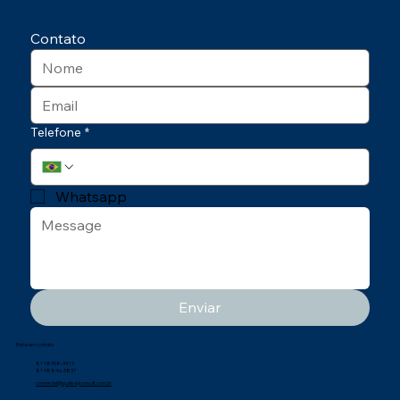
Contato
Telefone
*
Whatsapp
Enviar
Entre em contato
81 98958-3413
81 98846-3837
comercial@qualisegconsult.com.br