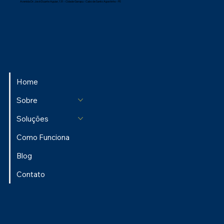
Avenida Dr. José Duarte Aguiar, 131 - Cidade Garapu - Cabo de Santo Agostinho - PE
Home
Sobre
Soluções
Como Funciona
Blog
Contato