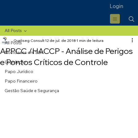
Login
All Posts
Qualiseg Consult
12 de jul. de 2018
1 min de leitura
All Posts
APPCC /HACCP - Análise de Perigos
Novidades em SGI
e Pontos Críticos de Controle
Legislação
Papo Jurídico
Papo Financeiro
Gestão Saúde e Segurança