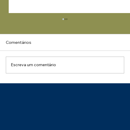
Comentários
Escreva um comentário
Parabéns ao Tecon Suape pelo Selo de
Sustentabilidade – Categoria Prata