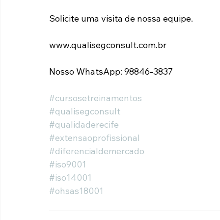
Solicite uma visita de nossa equipe.
www.qualisegconsult.com.br
Nosso WhatsApp: 98846-3837
#cursosetreinamentos
#qualisegconsult
#qualidaderecife
#extensaoprofissional
#diferencialdemercado
#iso9001
#iso14001
#ohsas18001