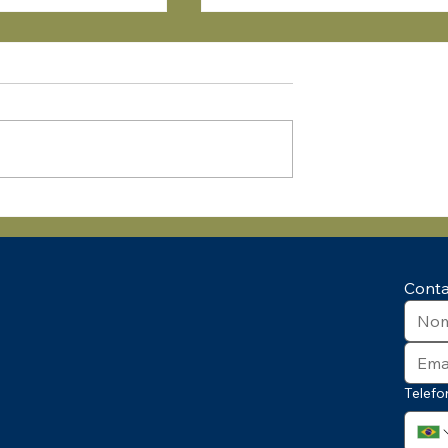
 de
Mudanças na NR 6 - 🚦
nto e
ATENÇÃO, AGENTES DE
 Palestra NR 01 –
TRÂNSITO! 🚦
a Gestão de
Cont
Telefo