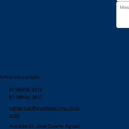
Entre em contato
81 98958-3413
81 98846-3837
comercial@qualisegconsult.co
m.br
Avenida Dr. José Duarte Aguiar,