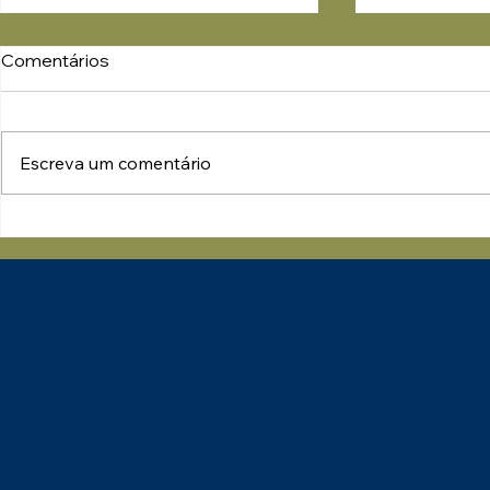
Comentários
Escreva um comentário
Parabéns ao Tecon Suape
Uma Manhã
pelo Selo de
Conhecime
Sustentabilidade –
Integração:
Categoria Prata
Impactos n
Pessoas