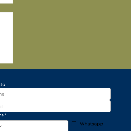
ato
ne
*
Whatsapp