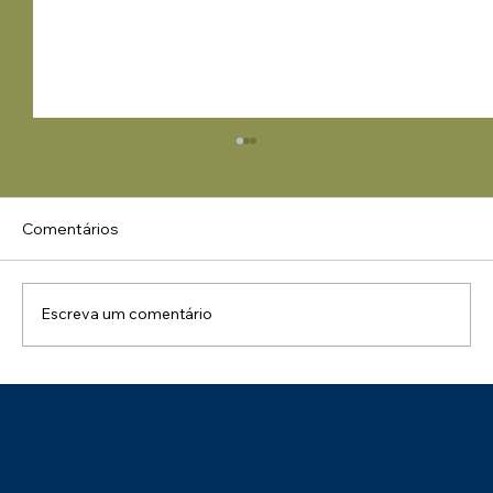
Comentários
Escreva um comentário
Uma Manhã de Conhecimento e
Integração: Palestra NR 01 – Impactos
na Gestão de Pessoas