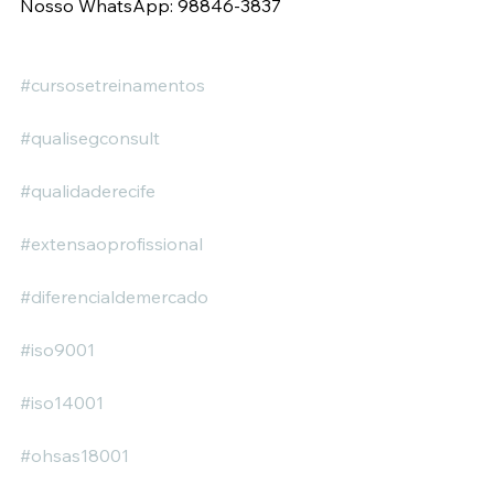
Nosso WhatsApp: 98846-3837
#cursosetreinamentos
#qualisegconsult
#qualidaderecife
#extensaoprofissional
#diferencialdemercado
#iso9001
#iso14001
#ohsas18001