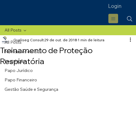
Login
All Posts
Qualiseg Consult
29 de out. de 2018
1 min de leitura
All Posts
Treinamento de Proteção
Novidades em SGI
Respiratória
Legislação
Papo Jurídico
Papo Financeiro
Gestão Saúde e Segurança