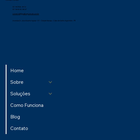
81 98958-3413
81 98846-3837
comercial@qualisegconsult.com.br
Avenida Dr. José Duarte Aguiar, 131 - Cidade Garapu - Cabo de Santo Agostinho - PE
Home
Sobre
Soluções
Como Funciona
Blog
Contato