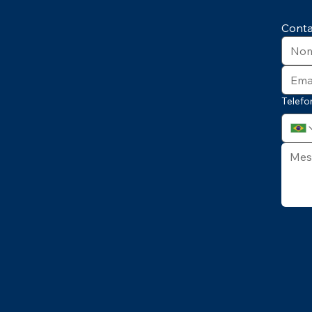
idade –
Integração: Palestra NR 01
rata
Impactos na Gestão de
Cont
Pessoas
Telefo