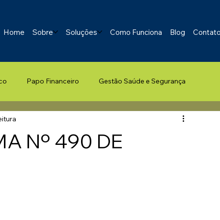
Home
Sobre
Soluções
Como Funciona
Blog
Contat
co
Papo Financeiro
Gestão Saúde e Segurança
eitura
A Nº 490 DE