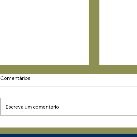
Comentários
Escreva um comentário
ISO 19011:2026 – O Guia
Parabéns a
Definitivo para Auditorias
pelo Selo d