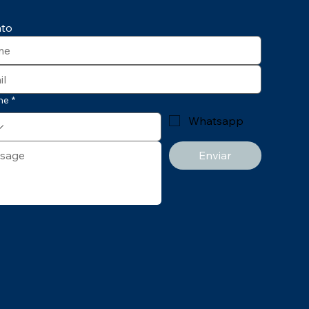
 –
ato
ne
*
Whatsapp
Enviar