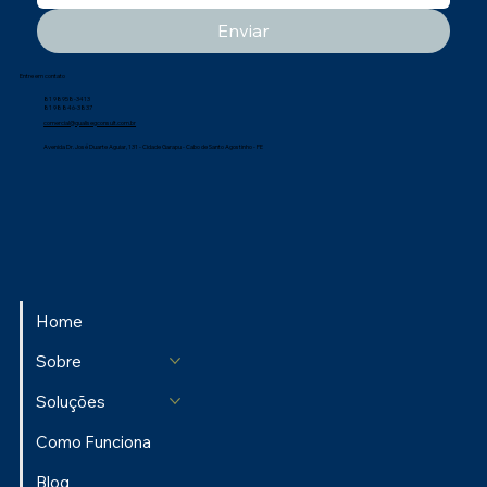
Enviar
Entre em contato
81 98958-3413
81 98846-3837
comercial@qualisegconsult.com.br
Avenida Dr. José Duarte Aguiar, 131 - Cidade Garapu - Cabo de Santo Agostinho - PE
Home
Sobre
Soluções
Como Funciona
Blog