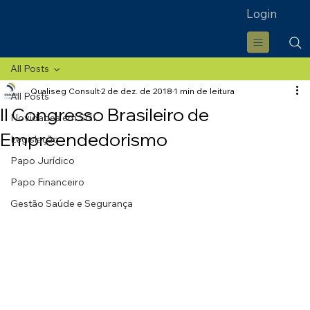
Login
All Posts
Qualiseg Consult
2 de dez. de 2018
1 min de leitura
All Posts
II Congresso Brasileiro de
Novidades em SGI
Empreendedorismo
Legislação
Papo Jurídico
Papo Financeiro
Gestão Saúde e Segurança