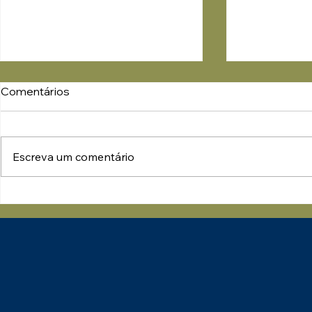
Comentários
Escreva um comentário
ISO 19011:2026 – O Guia
Parabéns a
Definitivo para Auditorias
pelo Selo d
Modernas em Sistemas de
Sustentabil
Gestão
Categoria P