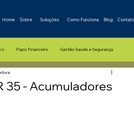
Home
Sobre
Soluções
Como Funciona
Blog
Contat
co
Papo Financeiro
Gestão Saúde e Segurança
eitura
R 35 - Acumuladores