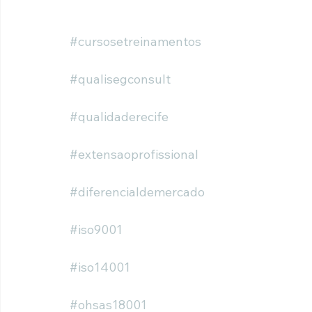
#cursosetreinamentos
#qualisegconsult
#qualidaderecife
#extensaoprofissional
#diferencialdemercado
#iso9001
#iso14001
#ohsas18001