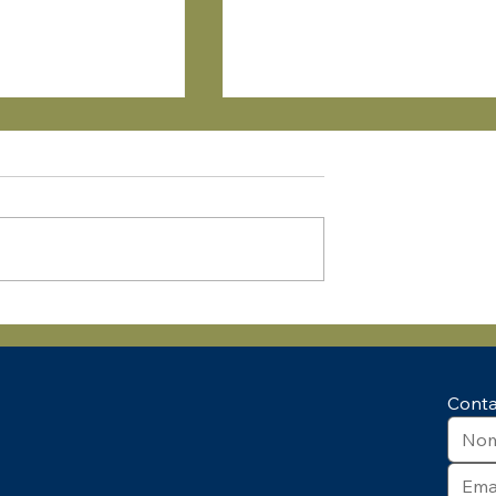
o Tecon Suape
Uma Manhã de
e
Conhecimento e
idade –
Integração: Palestra NR 01
rata
Impactos na Gestão de
Cont
Pessoas