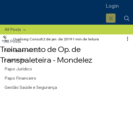
Login
All Posts
Qualiseg Consult
2 de jan. de 2019
1 min de leitura
All Posts
Treinamento de Op. de
Novidades em SGI
Transpaleteira - Mondelez
Legislação
Papo Jurídico
Papo Financeiro
Gestão Saúde e Segurança