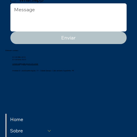
Enviar
Entre em contato
81 98958-3413
81 98846-3837
comercial@qualisegconsult.com.br
Avenida Dr. José Duarte Aguiar, 131 - Cidade Garapu - Cabo de Santo Agostinho - PE
Home
Sobre