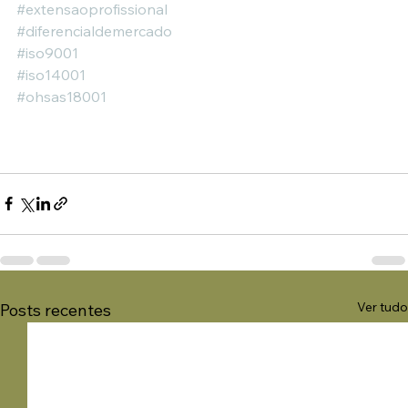
#extensaoprofissional
#diferencialdemercado
#iso9001
#iso14001
#ohsas18001
Ver tudo
Posts recentes