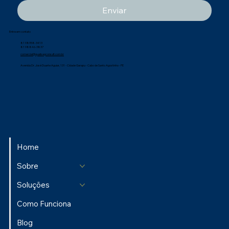
Enviar
Entre em contato
81 98958-3413
81 98846-3837
comercial@qualisegconsult.com.br
Avenida Dr. José Duarte Aguiar, 131 - Cidade Garapu - Cabo de Santo Agostinho - PE
Home
Sobre
Soluções
Como Funciona
Blog