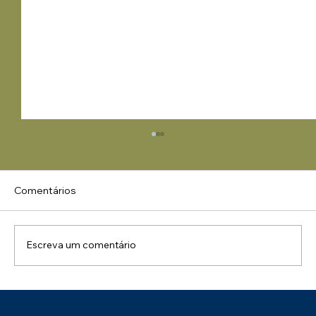
Comentários
Escreva um comentário
Parabéns ao Tecon Suape pelo Selo de
Sustentabilidade – Categoria Prata