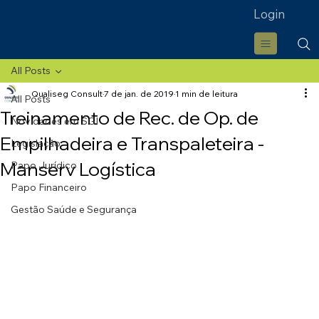
Login
All Posts
Qualiseg Consult
7 de jan. de 2019
1 min de leitura
All Posts
Treinamento de Rec. de Op. de
Novidades em SGI
Empilhadeira e Transpaleteira -
Legislação
Manserv Logística
Papo Jurídico
Papo Financeiro
Gestão Saúde e Segurança