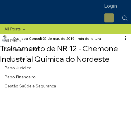
Login
All Posts
Qualiseg Consult
25 de mar. de 2019
1 min de leitura
All Posts
Treinamento de NR 12 - Chemone
Novidades em SGI
Industrial Química do Nordeste
Legislação
Papo Jurídico
Papo Financeiro
Gestão Saúde e Segurança