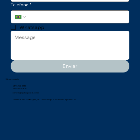
Telefone
*
Whatsapp
Enviar
Entre em contato
81 98958-3413
81 98846-3837
comercial@qualisegconsult.com.br
Avenida Dr. José Duarte Aguiar, 131 - Cidade Garapu - Cabo de Santo Agostinho - PE