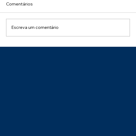
Comentários
Escreva um comentário
Parabéns ao Tecon Suape pelo Selo de
Sustentabilidade – Categoria Prata