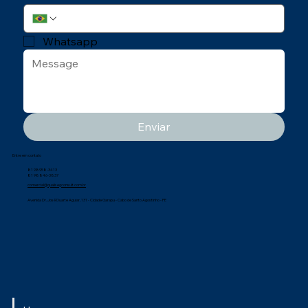
Whatsapp
Enviar
Entre em contato
81 98958-3413
81 98846-3837
comercial@qualisegconsult.com.br
Avenida Dr. José Duarte Aguiar, 131 - Cidade Garapu - Cabo de Santo Agostinho - PE