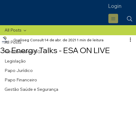
Login
All Posts
Qualiseg Consult
14 de abr. de 2021
1 min de leitura
All Posts
3o Energy Talks - ESA ON LIVE
Novidades em SGI
Legislação
Papo Jurídico
Papo Financeiro
Gestão Saúde e Segurança