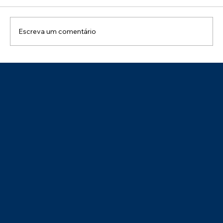
Escreva um comentário
Uma Manhã de Conhecimento e
Integração: Palestra NR 01 – Impactos
na Gestão de Pessoas