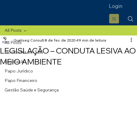
Login
All Posts
Qualiseg Consult
8 de fev. de 2020
49 min de leitura
All Posts
LEGISLAÇÃO – CONDUTA LESIVA AO
Novidades em SGI
MEIO AMBIENTE
Legislação
Papo Jurídico
Papo Financeiro
Gestão Saúde e Segurança