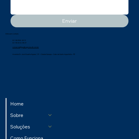
Enviar
Entre em contato
81 98958-3413
81 98846-3837
comercial@qualisegconsult.com.br
Avenida Dr. José Duarte Aguiar, 131 - Cidade Garapu - Cabo de Santo Agostinho - PE
Home
Sobre
Soluções
Como Funciona