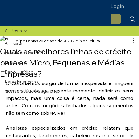
Login
All Posts
Felipe Dantas
20 de abr. de 2020
2 min de leitura
All Posts
Quais as melhores linhas de crédito
Novidades em SGI
para as Micro, Pequenas e Médias
Legislação
Empresas?
Papo Jurídico
Papo Financeiro
O Coronavírus surgiu de forma inesperada e ninguém 
conseguiu, até ao presente momento, definir os seus 
Gestão Saúde e Segurança
impactos, mais uma coisa é certa, nada será como 
antes. Com os negócios fechados alguns segmentos 
não tem como sobreviver.
Analistas especializados em crédito relatam que 
restaurantes, lanchonetes, cabeleireiros e o setor de 