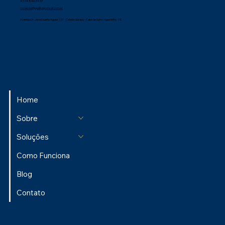
Entre em contato
81 98958-3413
81 98846-3837
comercial@qualisegconsult.com.br
Avenida Dr. José Duarte Aguiar, 131 - Cidade Garapu - Cabo de Santo Agostinho - PE
Home
Sobre
Soluções
Como Funciona
Blog
Contato