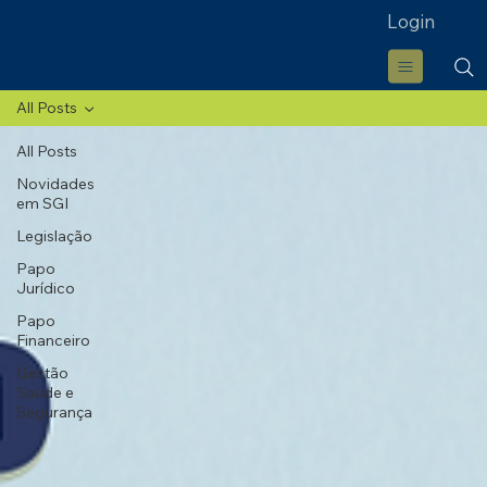
Login
All Posts
All Posts
Novidades
em SGI
Legislação
Papo
Jurídico
Papo
Financeiro
Gestão
Saúde e
Segurança