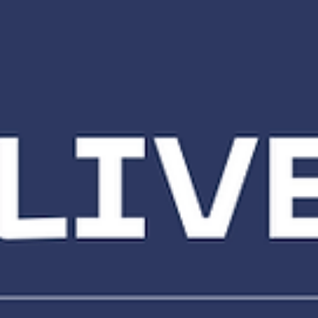
Qualiseg Consult
15 de nov. de 2024
1 min de leitura
Perdeu nossa live sobre ESG? Assista ago
no YouTube!
Perdeu nossa live sobre ESG? Assista agora no YouTube! No dia 1
de novembro , realizamos a live "Estratégias em ESG - O Papel da..