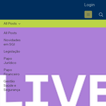
Login
All Posts
All Posts
Novidades
em SGI
Legislação
Papo
Jurídico
Papo
Financeiro
Gestão
Saúde e
Segurança