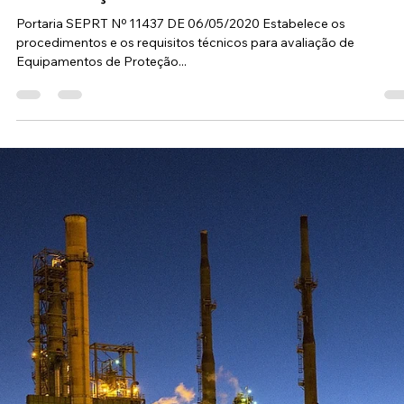
Alexandre Neres
4 de jun. de 2020
4 min de leitura
NR 03 e suas mudanças
Lembram-se da NR 03? Como alguns já sabem ela passou por
revisão em 23 de Novembro de 2019, mas você sabe quais foram
modificações? A...