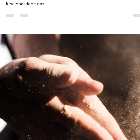
Profa Jaciara Marques
27 de jul. de 2020
2 min de leitura
Este ano como será nossa SIPAT? Será u
sucesso e Digital.
O ano de 2020 tem sido de grandes desafios, estamos na busca
constante de ajustarmos nossos processos, para garantir a
funcionalidade das...