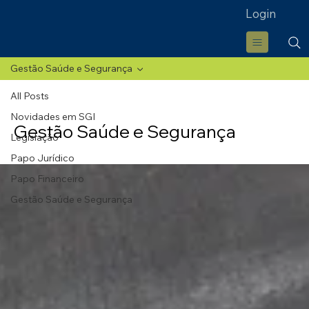
Login
Gestão Saúde e Segurança
All Posts
Novidades em SGI
Gestão Saúde e Segurança
Legislação
Papo Jurídico
Papo Financeiro
Gestão Saúde e Segurança